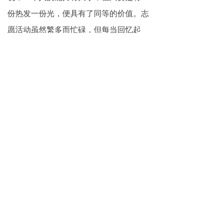
份热发一份光，便具有了同等的价值。志
愿活动虽然繁多而忙碌，但每当回忆起
来，李荣光都不无感慨。他说：“做慈善
真心会上瘾的。刚开始只是兴趣与冲动，
中途也曾经历了短暂的疲惫期，但当我每
一次感受到自己被社会需要，被人们认
可，一种强烈的存在感与自豪感便会油然
而生，所有的疲惫与懈怠也就烟消云散
了。”
李荣光与其志愿者团队10年里不间断
地开展慈善公益活动，从拒绝酒驾到宣传
低碳生活，从爱心募捐到灾区救助，从助
残助孤到长城保护，从大型赛事安保到关